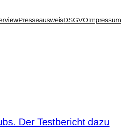
terview
Presseausweis
DSGVO
Impressum
bs. Der Testbericht dazu