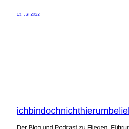
13. Juli 2022
ichbindochnichthierumbelie
Der Blog und Podcast zu Fliegen, Führun