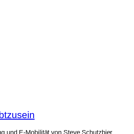
btzusein
g und E-Mobilität von Steve Schutzbier