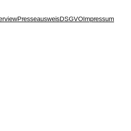
terview
Presseausweis
DSGVO
Impressum