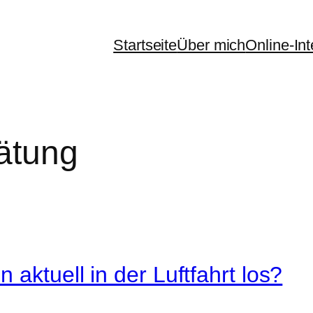
Startseite
Über mich
Online-In
ätung
 aktuell in der Luftfahrt los?