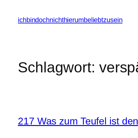
Zum
Inhalt
ichbindochnichthierumbeliebtzusein
springen
Schlagwort:
versp
217 Was zum Teufel ist denn