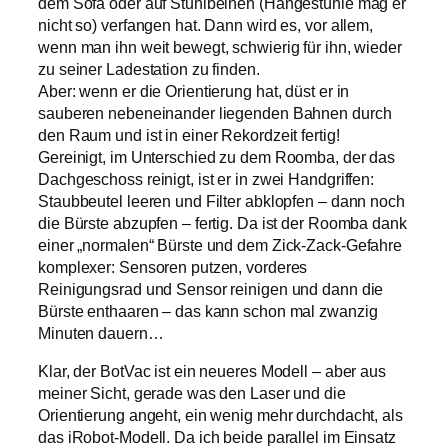
dem Sofa oder auf Stuhlbeinen (Hängestühle mag er
nicht so) verfangen hat. Dann wird es, vor allem,
wenn man ihn weit bewegt, schwierig für ihn, wieder
zu seiner Ladestation zu finden.
Aber: wenn er die Orientierung hat, düst er in
sauberen nebeneinander liegenden Bahnen durch
den Raum und ist in einer Rekordzeit fertig!
Gereinigt, im Unterschied zu dem Roomba, der das
Dachgeschoss reinigt, ist er in zwei Handgriffen:
Staubbeutel leeren und Filter abklopfen – dann noch
die Bürste abzupfen – fertig. Da ist der Roomba dank
einer „normalen“ Bürste und dem Zick-Zack-Gefahre
komplexer: Sensoren putzen, vorderes
Reinigungsrad und Sensor reinigen und dann die
Bürste enthaaren – das kann schon mal zwanzig
Minuten dauern…
Klar, der BotVac ist ein neueres Modell – aber aus
meiner Sicht, gerade was den Laser und die
Orientierung angeht, ein wenig mehr durchdacht, als
das iRobot-Modell. Da ich beide parallel im Einsatz