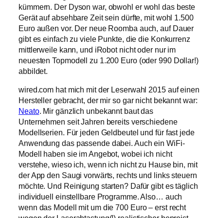
kümmern. Der Dyson war, obwohl er wohl das beste
Gerät auf absehbare Zeit sein dürfte, mit wohl 1.500
Euro außen vor. Der neue Roomba auch, auf Dauer
gibt es einfach zu viele Punkte, die die Konkurrenz
mittlerweile kann, und iRobot nicht oder nur im
neuesten Topmodell zu 1.200 Euro (oder 990 Dollar!)
abbildet.
wired.com hat mich mit der Leserwahl 2015 auf einen
Hersteller gebracht, der mir so gar nicht bekannt war:
Neato
. Mir gänzlich unbekannt baut das
Unternehmen seit Jahren bereits verschiedene
Modellserien. Für jeden Geldbeutel und für fast jede
Anwendung das passende dabei. Auch ein WiFi-
Modell haben sie im Angebot, wobei ich nicht
verstehe, wieso ich, wenn ich nicht zu Hause bin, mit
der App den Saugi vorwärts, rechts und links steuern
möchte. Und Reinigung starten? Dafür gibt es täglich
individuell einstellbare Programme. Also… auch
wenn das Modell mit um die 700 Euro – erst recht