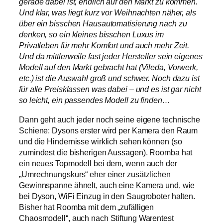
gerade dabei ist, endlich auf den Markt zu kommen.
Und klar, was liegt kurz vor Weihnachten näher, als
über ein bisschen Hausautomatisierung nach zu
denken, so ein kleines bisschen Luxus im
Privatleben für mehr Komfort und auch mehr Zeit.
Und da mittlerweile fast jeder Hersteller sein eigenes
Modell auf den Markt gebracht hat (
Vileda, Vorwerk,
etc.) ist die Auswahl groß und schwer. Noch dazu ist
für alle Preisklassen was dabei – und es ist gar nicht
so leicht, ein passendes Modell zu finden…
Dann geht auch jeder noch seine eigene technische
Schiene: Dysons erster wird per Kamera den Raum
und die Hindernisse wirklich sehen können (so
zumindest die bisherigen Aussagen). Roomba hat
ein neues Topmodell bei dem, wenn auch der
„Umrechnungskurs“ eher einer zusätzlichen
Gewinnspanne ähnelt, auch eine Kamera und, wie
bei Dyson, WiFi Einzug in den Saugroboter halten.
Bisher hat Roomba mit dem „zufälligen
Chaosmodell“, auch nach Stiftung Warentest