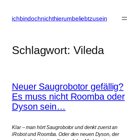
Zum
Inhalt
ichbindochnichthierumbeliebtzusein
springen
Schlagwort:
Vileda
Neuer Saugrobotor gefällig?
Es muss nicht Roomba oder
Dyson sein…
Klar – man hört Saugrobotor und denkt zuerst an
iRobot und Roomba. Oder den neuen Dyson, der