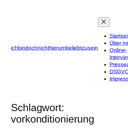
Zum
Inhalt
springen
Startsei
Über m
ichbindochnichthierumbeliebtzusein
Online-
Intervi
Presse
DSGV
Impres
Schlagwort:
vorkonditionierung