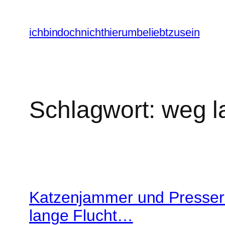
Zum
Inhalt
ichbindochnichthierumbeliebtzusein
springen
Schlagwort:
weg l
Katzenjammer und Presseru
lange Flucht…