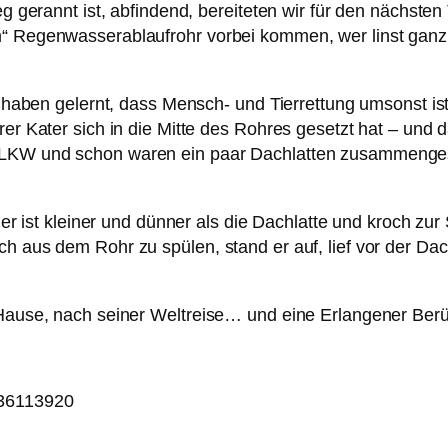
eg gerannt ist, abfindend, bereiteten wir für den nächste
“ Regenwasserablaufrohr vorbei kommen, wer linst ganz f
ir haben gelernt, dass Mensch- und Tierrettung umsonst is
rer Kater sich in die Mitte des Rohres gesetzt hat – und 
r-LKW und schon waren ein paar Dachlatten zusammenges
– er ist kleiner und dünner als die Dachlatte und kroch zu
ch aus dem Rohr zu spülen, stand er auf, lief vor der Dac
u Hause, nach seiner Weltreise… und eine Erlangener Be
236113920