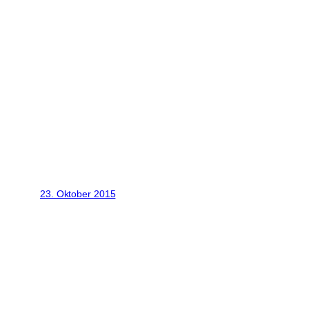
Ende gut, alles gut: Feuerwehrleute der S
Posted by
Erlanger Nachrichten
on
Montag, 
23. Oktober 2015