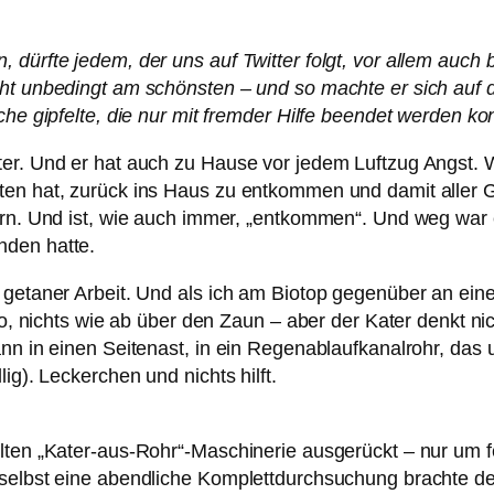
ürfte jedem, der uns auf Twitter folgt, vor allem auch bi
cht unbedingt am schönsten – und so machte er sich auf 
uche gipfelte, die nur mit fremder Hilfe beendet werden 
er. Und er hat auch zu Hause vor jedem Luftzug Angst. W
en hat, zurück ins Haus zu entkommen und damit aller Gef
bern. Und ist, wie auch immer, „entkommen“. Und weg war
nden hatte.
 getaner Arbeit. Und als ich am Biotop gegenüber an einer
lso, nichts wie ab über den Zaun – aber der Kater denkt n
nn in einen Seitenast, in ein Regenablaufkanalrohr, das un
ig). Leckerchen und nichts hilft.
elten „Kater-aus-Rohr“-Maschinerie ausgerückt – nur um 
 selbst eine abendliche Komplettdurchsuchung brachte de