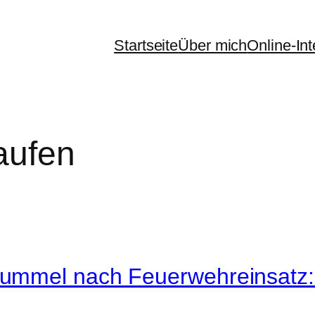
Startseite
Über mich
Online-In
aufen
mmel nach Feuerwehreinsatz: s