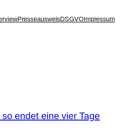
terview
Presseausweis
DSGVO
Impressum
o endet eine vier Tage