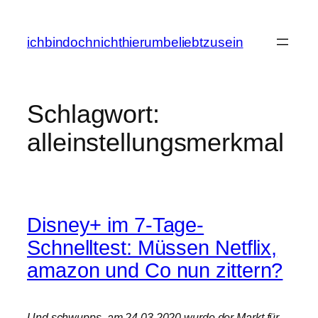
Zum
Inhalt
ichbindochnichthierumbeliebtzusein
springen
Schlagwort:
alleinstellungsmerkmal
Disney+ im 7-Tage-
Schnelltest: Müssen Netflix,
amazon und Co nun zittern?
Und schwupps, am 24.03.2020 wurde der Markt für