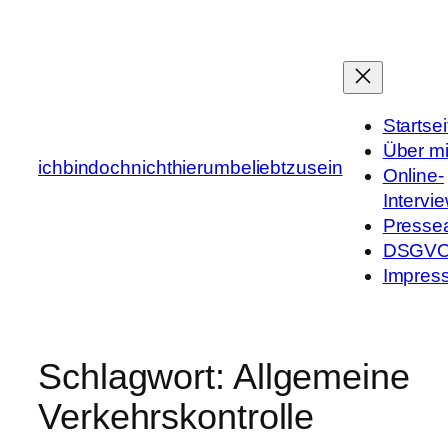
Zum
Inhalt
springen
Startsei
Über m
ichbindochnichthierumbeliebtzusein
Online-
Intervi
Presse
DSGV
Impres
Schlagwort:
Allgemeine
Verkehrskontrolle