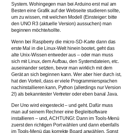
System. Wohingegen man bei Arduino erst mal am
Besten eine Grafik auf der Webseite studieren sollte,
um zu wissen, mit welchen Modell (Einsteiger: bitte
den UNO R3 (aktuelle Version) aussuchen) man
beginnen möchte/sollte.
Wenn bei Raspberry die micro-SD-Karte dann das
erste Mal in die Linux-Welt hinein bootet, geht das
alte Unix-Wissen entweder aus – oder man muss
sich mit Linux, dem Aufbau, den Systemdateien, etc.
auseinander setzten, bevor man wirklich mit dem
Gerät an sich beginnen kann. Wer aber hier durch ist,
hat den Vorteil, dass er viele Programmiersprachen
nachinstallieren kann, Python (allerdings nur Version
2!) als bekanntester Vertreter oder eben banal Java.
Der Uno wird eingesteckt – und geht. Dafür muss
man auf seinem Rechner eine Begleitsoftware
installieren – und, ACHTUNG!: Dann im Tools-Menü
zuerst den richtigen Port wählen und dann ebenfalls
im Tools-Menü das korrekte Board anwählen. Sonst