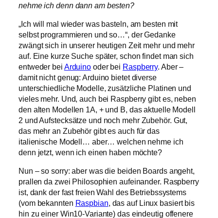
nehme ich denn dann am besten?
„Ich will mal wieder was basteln, am besten mit
selbst programmieren und so…“, der Gedanke
zwängt sich in unserer heutigen Zeit mehr und mehr
auf. Eine kurze Suche später, schon findet man sich
entweder bei
Arduino
oder bei
Raspberry
. Aber –
damit nicht genug: Arduino bietet diverse
unterschiedliche Modelle, zusätzliche Platinen und
vieles mehr. Und, auch bei Raspberry gibt es, neben
den alten Modellen 1A, + und B, das aktuelle Modell
2 und Aufstecksätze und noch mehr Zubehör. Gut,
das mehr an Zubehör gibt es auch für das
italienische Modell… aber… welchen nehme ich
denn jetzt, wenn ich einen haben möchte?
Nun – so sorry: aber was die beiden Boards angeht,
prallen da zwei Philosophien aufeinander. Raspberry
ist, dank der fast freien Wahl des Betriebssystems
(vom bekannten
Raspbian
, das auf Linux basiert bis
hin zu einer Win10-Variante) das eindeutig offenere