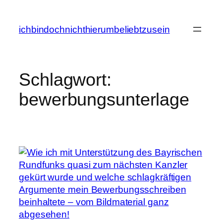
Zum
Inhalt
ichbindochnichthierumbeliebtzusein
springen
Schlagwort:
bewerbungsunterlage