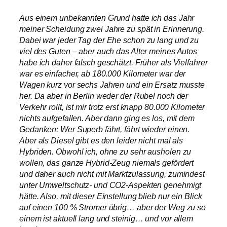
Aus einem unbekannten Grund hatte ich das Jahr
meiner Scheidung zwei Jahre zu spät in Erinnerung.
Dabei war jeder Tag der Ehe schon zu lang und zu
viel des Guten – aber auch das Alter meines Autos
habe ich daher falsch geschätzt. Früher als Vielfahrer
war es einfacher, ab 180.000 Kilometer war der
Wagen kurz vor sechs Jahren und ein Ersatz musste
her. Da aber in Berlin weder der Rubel noch der
Verkehr rollt, ist mir trotz erst knapp 80.000 Kilometer
nichts aufgefallen. Aber dann ging es los, mit dem
Gedanken: Wer Superb fährt, fährt wieder einen.
Aber als Diesel gibt es den leider nicht mal als
Hybriden. Obwohl ich, ohne zu sehr ausholen zu
wollen, das ganze Hybrid-Zeug niemals gefördert
und daher auch nicht mit Marktzulassung, zumindest
unter Umweltschutz- und CO2-Aspekten genehmigt
hätte. Also, mit dieser Einstellung blieb nur ein Blick
auf einen 100 % Stromer übrig… aber der Weg zu so
einem ist aktuell lang und steinig… und vor allem