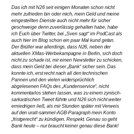
Das ich mit N26 seit einigen Monaten schon nicht
mehr zufrieden bin oder mich, mein Geld und meine
eingestellten Dienste auch nicht mehr für sicher
geschweige denn zuverlässig gehalten habe, habe
ich Euch über Twitter, bei „Sven sagt“ im PodCast als
auch hier im Blog schon ein paar Mal kund getan.
Der Brüller war allerdings, dass N26, neben der
aktuellen XMas-Werbekampagne in Berlin, sich doch
nicht zu schade ist, mir einen Newsletter zu schicken,
dass mein Geld bei dieser „Bank“ sicher sein. Das
konnte ich, erst recht nach all den technischen
Pannen und den vielen widersprüchlich
abgelesenen FAQs des „Kundenservice“, nicht
kommentarlos stehen lassen, was zu einem zynisch-
sarkastischen Tweet führte und N26 sich nicht weiter
erniedrigen ließ, als mir Stunden später mit Verweis
auf den uralt-sammel-AGB-Paragraph mein Konto
„fristgerecht“ zu kündigen. Respekt. Genau so geht
Bank heute – nur braucht keiner genau diese Bank!