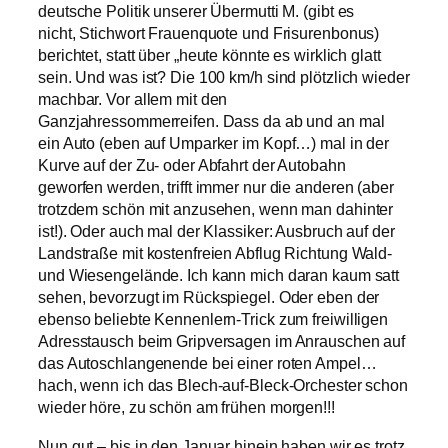
deutsche Politik unserer Übermutti M. (gibt es
nicht, Stichwort Frauenquote und Frisurenbonus)
berichtet, statt über „heute könnte es wirklich glatt
sein. Und was ist? Die 100 km/h sind plötzlich wieder
machbar. Vor allem mit den
Ganzjahressommerreifen. Dass da ab und an mal
ein Auto (eben auf Umparker im Kopf…) mal in der
Kurve auf der Zu- oder Abfahrt der Autobahn
geworfen werden, trifft immer nur die anderen (aber
trotzdem schön mit anzusehen, wenn man dahinter
ist!). Oder auch mal der Klassiker: Ausbruch auf der
Landstraße mit kostenfreien Abflug Richtung Wald-
und Wiesengelände. Ich kann mich daran kaum satt
sehen, bevorzugt im Rückspiegel. Oder eben der
ebenso beliebte Kennenlern-Trick zum freiwilligen
Adresstausch beim Gripversagen im Anrauschen auf
das Autoschlangenende bei einer roten Ampel…
hach, wenn ich das Blech-auf-Bleck-Orchester schon
wieder höre, zu schön am frühen morgen!!!
Nun gut – bis in den Januar hinein haben wir es trotz