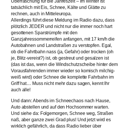
Überraschung für die Jahreszeit – im Winter ist
tatsächlich mit Eis, Schnee, Kälte und Glätte zu
rechnen, auch in Mitteleuropa.
Allerdings führt diese Meldung im Radio dazu, dass
plötzlich JEDER und nicht nur die immer noch hart
gesottenen Sparstrümpfe mit den
Ganzjahressommerreifen anfangen, mit 17 km/h die
Autobahnen und Landstraßen zu verstopfen. Egal,
ob die Fahrtbahn nass (ja, Gefahr) oder trocken (oh
je, Blitz-vereist?) ist, ob gestreut und gesalzen ist
(das ist das, wenn die Windschutzscheibe hinter dem
Vorausfahrenden immer wieder so komisch milchig-
weiß wird) oder Schnee die komplette Fahrbahn im
Griff hat… Muss nicht mehr dazu sagen, kennt Ihr
auch alle!
Und dann: Abends im Schneechaos nach Hause,
Auto abstellen und auf den Hochsommer warten.
Und siehe da: Folgemorgen, Schnee weg, Straßen
naß, aber ganze zwei Grad plus! Und jetzt wird es
wirklich gefährlich, da dass Radio lieber über