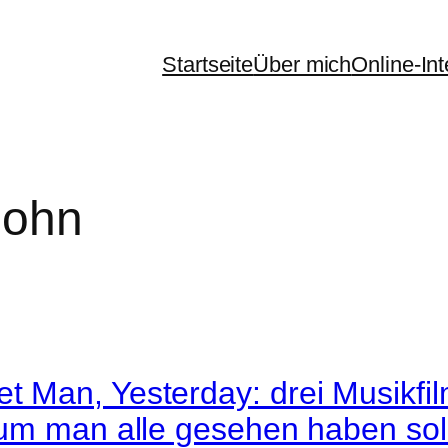
Startseite
Über mich
Online-In
john
Man, Yesterday: drei Musikfilm
um man alle gesehen haben soll