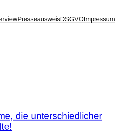
terview
Presseausweis
DSGVO
Impressum
e, die unterschiedlicher
te!