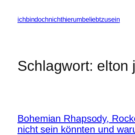
Zum
Inhalt
ichbindochnichthierumbeliebtzusein
springen
Schlagwort:
elton 
Bohemian Rhapsody, Rocket 
nicht sein könnten und war