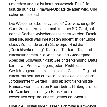
umdrehen und sie ist fast einsatzbereit. Fast? Ja,
fast, da nun das Firmware-Update geladen wird. Und
schon geht es los!
Die Welcome ist keine „typische“ Überwachungs-IP-
Cam. Zum einen: sie kommt mit einer SD-Card, auf
der die Sachen zwischengespeichert werden. Damit
spiel sie, auch was ihre Kosten angeht, in der „upper
class“. Zum anderen: ihr Schwerpunkt ist die
„Gesichtserkennung“. Klar, das Teil kann Tag- und
Nachtaufnahmen. Sie kann live und Wiedergabe.
Aber: der Schwerpunkt ist: Gesichtserkennung. Dafür
kann man Profile anlegen, jedem Profil ist ein
Gesicht zugeordnet. Nun muss die Cam bei Tag und
Nacht, mit hell und dunkel auf das jeweilige Gesicht
„programmiert“ werden… und ab sofort erkennt die
Kamera, wenn man den Raum betritt. Hintergrund ist:
die Cam kennt einen „zu Hause“ und einen
wesentlich empfindlicheren „keiner da“-Modus.
Über die Einstellungen lassen sich zwei Alarm-Modi