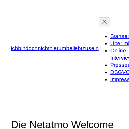
Zum
Inhalt
springen
Startsei
Über m
ichbindochnichthierumbeliebtzusein
Online-
Intervi
Presse
DSGV
Impres
Die Netatmo Welcome