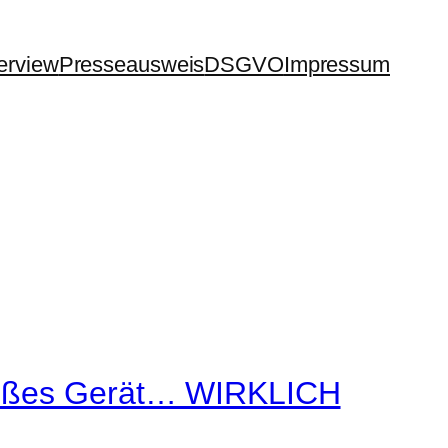
terview
Presseausweis
DSGVO
Impressum
heißes Gerät… WIRKLICH