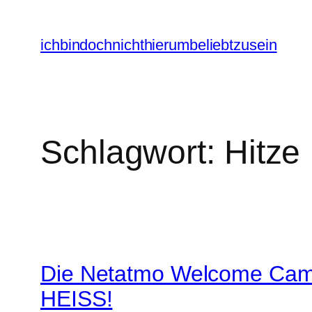
Zum
Inhalt
ichbindochnichthierumbeliebtzusein
springen
Schlagwort:
Hitze
Die Netatmo Welcome Cam 
HEISS!