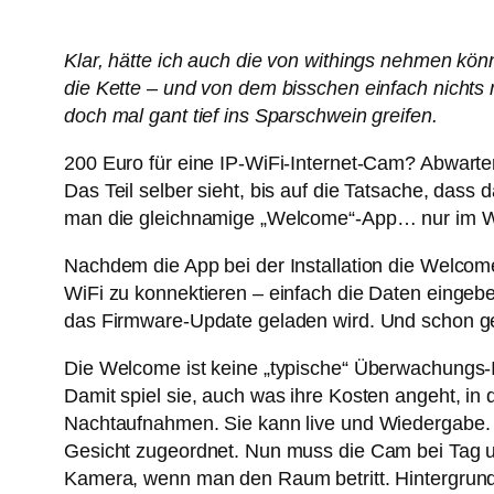
Klar, hätte ich auch die von withings nehmen könn
die Kette – und von dem bisschen einfach nichts r
doch mal gant tief ins Sparschwein greifen.
200 Euro für eine IP-WiFi-Internet-Cam? Abwarten
Das Teil selber sieht, bis auf die Tatsache, dass 
man die gleichnamige „Welcome“-App… nur im Web
Nachdem die App bei der Installation die Welcome 
WiFi zu konnektieren – einfach die Daten eingebe
das Firmware-Update geladen wird. Und schon ge
Die Welcome ist keine „typische“ Überwachungs-
Damit spiel sie, auch was ihre Kosten angeht, in 
Nachtaufnahmen. Sie kann live und Wiedergabe. A
Gesicht zugeordnet. Nun muss die Cam bei Tag un
Kamera, wenn man den Raum betritt. Hintergrund 