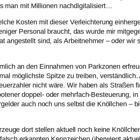
as man mit Millionen nachdigitalisiert…
welche Kosten mit dieser Verleichterung einh
weniger Personal braucht, das wurde mir mitge
angestellt sind, als Arbeitnehmer – oder wir s
mlich an den Einnahmen von Parkzonen erfreuen
al möglichste Spitze zu treiben, verständlich.
rzahler nicht wäre. Wir haben als Straßen fin
otener doppel- oder mehrfach-Besteuerung, in 
rgelder auch noch uns selbst die Knöllchen – b
rzeuge dort stellen aktuell noch keine Knöllch
r falsch erkannten Kennzeichen überwiegt aktue