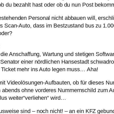
b du bezahlt hast oder ob du nun Post bekomms
tehenden Personal nicht abbauen will, erschli
s Scan-Auto, dass im Bestzustand bus zu 1.000
oder?
!
 die Anschaffung, Wartung und stetigen Softwar
 Senator einer nördlichen Hansestadt schwadron
 Ticket mehr ins Auto legen muss… Aha!
mit Videolösungen-Aufbauten, ob für dieses Nu
n abends ohne vorderes Nummernschild zum Au
us weiter“verliehen“ wird…
weise sind – noch nicht! – an ein KFZ gebunden