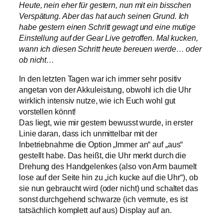
Heute, nein eher für gestern, nun mit ein bisschen
Verspätung. Aber das hat auch seinen Grund. Ich
habe gestern einen Schritt gewagt und eine mutige
Einstellung auf der Gear Live getroffen. Mal kucken,
wann ich diesen Schritt heute bereuen werde… oder
ob nicht…
In den letzten Tagen war ich immer sehr positiv
angetan von der Akkuleistung, obwohl ich die Uhr
wirklich intensiv nutze, wie ich Euch wohl gut
vorstellen könnt!
Das liegt, wie mir gestern bewusst wurde, in erster
Linie daran, dass ich unmittelbar mit der
Inbetriebnahme die Option „Immer an“ auf „aus“
gestellt habe. Das heißt, die Uhr merkt durch die
Drehung des Handgelenkes (also von Arm baumelt
lose auf der Seite hin zu „ich kucke auf die Uhr“), ob
sie nun gebraucht wird (oder nicht) und schaltet das
sonst durchgehend schwarze (ich vermute, es ist
tatsächlich komplett auf aus) Display auf an.