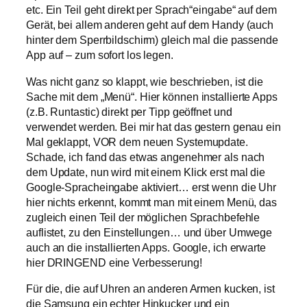
etc. Ein Teil geht direkt per Sprach“eingabe“ auf dem
Gerät, bei allem anderen geht auf dem Handy (auch
hinter dem Sperrbildschirm) gleich mal die passende
App auf – zum sofort los legen.
Was nicht ganz so klappt, wie beschrieben, ist die
Sache mit dem „Menü“. Hier können installierte Apps
(z.B. Runtastic) direkt per Tipp geöffnet und
verwendet werden. Bei mir hat das gestern genau ein
Mal geklappt, VOR dem neuen Systemupdate.
Schade, ich fand das etwas angenehmer als nach
dem Update, nun wird mit einem Klick erst mal die
Google-Spracheingabe aktiviert… erst wenn die Uhr
hier nichts erkennt, kommt man mit einem Menü, das
zugleich einen Teil der möglichen Sprachbefehle
auflistet, zu den Einstellungen… und über Umwege
auch an die installierten Apps. Google, ich erwarte
hier DRINGEND eine Verbesserung!
Für die, die auf Uhren an anderen Armen kucken, ist
die Samsung ein echter Hinkucker und ein