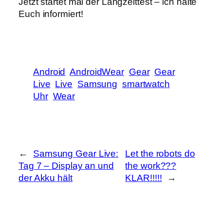
Jetzt startet mal der Langzeittest – ich halte
Euch informiert!
Android
AndroidWear
Gear
Gear
Live
Live
Samsung
smartwatch
Uhr
Wear
←
Samsung Gear Live:
Let the robots do
Tag 7 – Display an und
the work???
der Akku hält
KLAR!!!!!
→