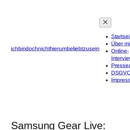
Zum
Inhalt
springen
Startsei
Über m
ichbindochnichthierumbeliebtzusein
Online-
Intervi
Presse
DSGV
Impres
Samsung Gear Live: