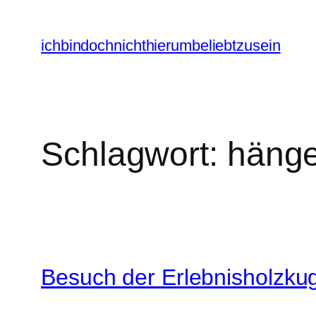
Zum
Inhalt
ichbindochnichthierumbeliebtzusein
springen
Schlagwort:
häng
Besuch der Erlebnisholzku