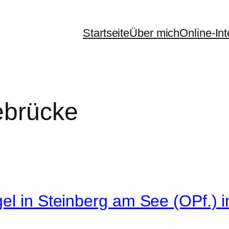
Startseite
Über mich
Online-In
ebrücke
gel in Steinberg am See (OPf.)