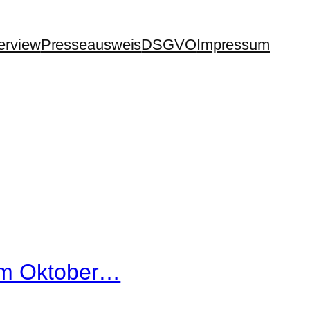
terview
Presseausweis
DSGVO
Impressum
 im Oktober…