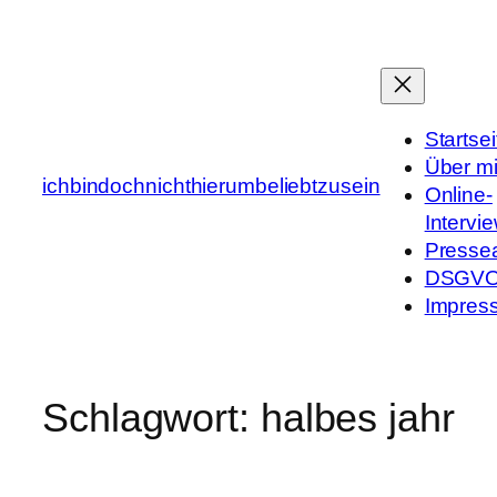
Zum
Inhalt
springen
Startsei
Über m
ichbindochnichthierumbeliebtzusein
Online-
Intervi
Presse
DSGV
Impres
Schlagwort:
halbes jahr