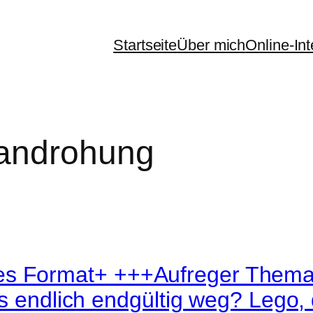
Startseite
Über mich
Online-In
androhung
 Format+ +++Aufreger Thema L
s endlich endgültig weg? Lego, 