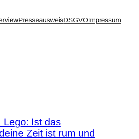
terview
Presseausweis
DSGVO
Impressum
ego: Ist das
deine Zeit ist rum und