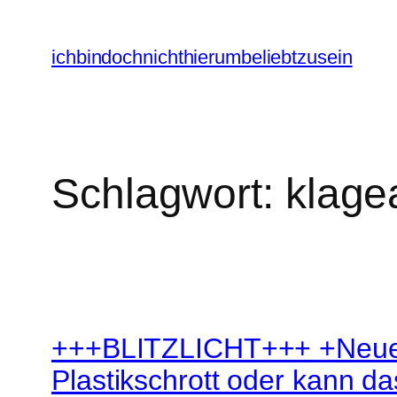
Zum
Inhalt
ichbindochnichthierumbeliebtzusein
springen
Schlagwort:
klage
+++BLITZLICHT+++ +Neues
Plastikschrott oder kann da