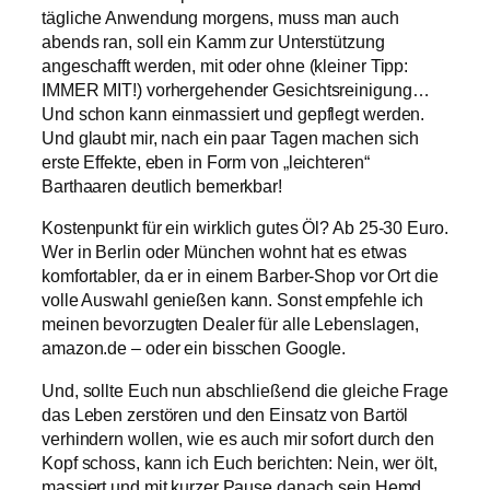
tägliche Anwendung morgens, muss man auch
abends ran, soll ein Kamm zur Unterstützung
angeschafft werden, mit oder ohne (kleiner Tipp:
IMMER MIT!) vorhergehender Gesichtsreinigung…
Und schon kann einmassiert und gepflegt werden.
Und glaubt mir, nach ein paar Tagen machen sich
erste Effekte, eben in Form von „leichteren“
Barthaaren deutlich bemerkbar!
Kostenpunkt für ein wirklich gutes Öl? Ab 25-30 Euro.
Wer in Berlin oder München wohnt hat es etwas
komfortabler, da er in einem Barber-Shop vor Ort die
volle Auswahl genießen kann. Sonst empfehle ich
meinen bevorzugten Dealer für alle Lebenslagen,
amazon.de – oder ein bisschen Google.
Und, sollte Euch nun abschließend die gleiche Frage
das Leben zerstören und den Einsatz von Bartöl
verhindern wollen, wie es auch mir sofort durch den
Kopf schoss, kann ich Euch berichten: Nein, wer ölt,
massiert und mit kurzer Pause danach sein Hemd,