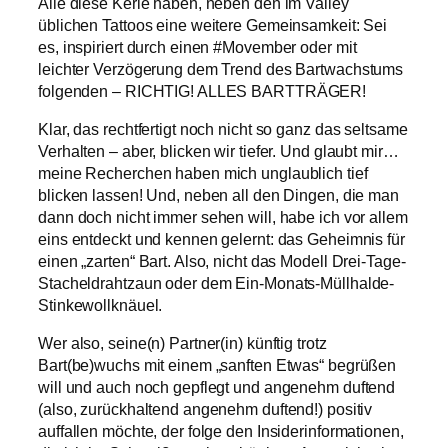
Alle diese Kerle haben, neben den im Valley
üblichen Tattoos eine weitere Gemeinsamkeit: Sei
es, inspiriert durch einen #Movember oder mit
leichter Verzögerung dem Trend des Bartwachstums
folgenden – RICHTIG! ALLES BARTTRÄGER!
Klar, das rechtfertigt noch nicht so ganz das seltsame
Verhalten – aber, blicken wir tiefer. Und glaubt mir…
meine Recherchen haben mich unglaublich tief
blicken lassen! Und, neben all den Dingen, die man
dann doch nicht immer sehen will, habe ich vor allem
eins entdeckt und kennen gelernt: das Geheimnis für
einen „zarten“ Bart. Also, nicht das Modell Drei-Tage-
Stacheldrahtzaun oder dem Ein-Monats-Müllhalde-
Stinkewollknäuel.
Wer also, seine(n) Partner(in) künftig trotz
Bart(be)wuchs mit einem „sanften Etwas“ begrüßen
will und auch noch gepflegt und angenehm duftend
(also, zurückhaltend angenehm duftend!) positiv
auffallen möchte, der folge den Insiderinformationen,