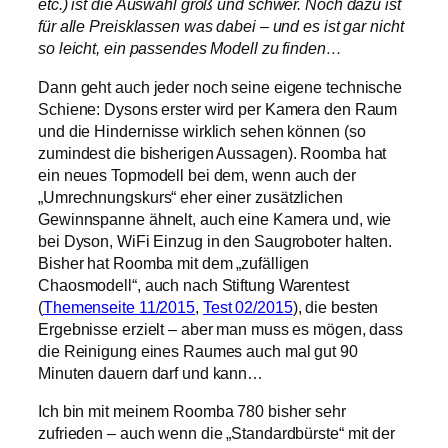
etc.) ist die Auswahl groß und schwer. Noch dazu ist
für alle Preisklassen was dabei – und es ist gar nicht
so leicht, ein passendes Modell zu finden…
Dann geht auch jeder noch seine eigene technische
Schiene: Dysons erster wird per Kamera den Raum
und die Hindernisse wirklich sehen können (so
zumindest die bisherigen Aussagen). Roomba hat
ein neues Topmodell bei dem, wenn auch der
„Umrechnungskurs“ eher einer zusätzlichen
Gewinnspanne ähnelt, auch eine Kamera und, wie
bei Dyson, WiFi Einzug in den Saugroboter halten.
Bisher hat Roomba mit dem „zufälligen
Chaosmodell“, auch nach Stiftung Warentest
(
Themenseite 11/2015
,
Test 02/2015
), die besten
Ergebnisse erzielt – aber man muss es mögen, dass
die Reinigung eines Raumes auch mal gut 90
Minuten dauern darf und kann…
Ich bin mit meinem Roomba 780 bisher sehr
zufrieden – auch wenn die „Standardbürste“ mit der