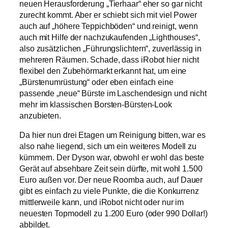
neuen Herausforderung „Tierhaar“ eher so gar nicht
zurecht kommt. Aber er schiebt sich mit viel Power
auch auf „höhere Teppichböden“ und reinigt, wenn
auch mit Hilfe der nachzukaufenden „Lighthouses“,
also zusätzlichen „Führungslichtern“, zuverlässig in
mehreren Räumen. Schade, dass iRobot hier nicht
flexibel den Zubehörmarkt erkannt hat, um eine
„Bürstenumrüstung“ oder eben einfach eine
passende „neue“ Bürste im Laschendesign und nicht
mehr im klassischen Borsten-Bürsten-Look
anzubieten.
Da hier nun drei Etagen um Reinigung bitten, war es
also nahe liegend, sich um ein weiteres Modell zu
kümmern. Der Dyson war, obwohl er wohl das beste
Gerät auf absehbare Zeit sein dürfte, mit wohl 1.500
Euro außen vor. Der neue Roomba auch, auf Dauer
gibt es einfach zu viele Punkte, die die Konkurrenz
mittlerweile kann, und iRobot nicht oder nur im
neuesten Topmodell zu 1.200 Euro (oder 990 Dollar!)
abbildet.