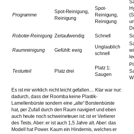
S
Spot-
Hy
Spot-Reinigung,
Programme
Reinigung,
(
Reinigung
Reinigung
un
Do
Roboter-Reinigung
Zeitaufwendig
Schnell
Sc
Sa
Unglaublich
Raumreinigung
Gefühlt: ewig
wi
schnell
le
Pl
Platz 1:
Testurteil
Platz drei
S
Saugen
W
Es ist mir wirklich nicht leicht gefallen… Klar war nur:
dadurch, dass der Roomba keine Plastik-
Lamellenbürste sondern eine „alte“ Borstenbürste
hat, per Zufall durch den Raum navigiert und eben
auch heute noch schweineteuer ist: ist er Verlierer
des Tests. Aber: er ist auch 1,5 Jahre alt. Aber: das
Modell hat Power. Kaum ein Hindernis, welches er