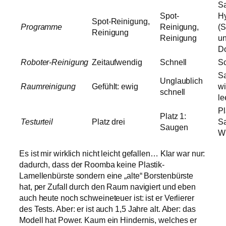
S
Spot-
Hy
Spot-Reinigung,
Programme
Reinigung,
(
Reinigung
Reinigung
un
Do
Roboter-Reinigung
Zeitaufwendig
Schnell
Sc
Sa
Unglaublich
Raumreinigung
Gefühlt: ewig
wi
schnell
le
Pl
Platz 1:
Testurteil
Platz drei
S
Saugen
W
Es ist mir wirklich nicht leicht gefallen… Klar war nur:
dadurch, dass der Roomba keine Plastik-
Lamellenbürste sondern eine „alte“ Borstenbürste
hat, per Zufall durch den Raum navigiert und eben
auch heute noch schweineteuer ist: ist er Verlierer
des Tests. Aber: er ist auch 1,5 Jahre alt. Aber: das
Modell hat Power. Kaum ein Hindernis, welches er