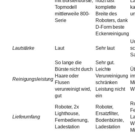
mit Borstenbürste,
nutzt fast
La
Topmodell
komplette
k
mittlerweile 800-
Breite des
un
Serie
Roboters, dank
D-Form beste
Eckenreinigung
Un
Lautstärke
Laut
Sehr laut
sc
S
So lange die
Sehr gut.
Bürste nicht durch
Leichte
Üb
Haare oder
Verunreinigung
i
Reinigungsleistung
Flusen
schränken
Mi
verunreinigt wird,
Leistung nicht
Wi
gut
ein
Ro
Roboter, 2x
Roboter,
Fe
Lighthouse,
Ersatzfilter,
Lieferumfang
La
Fernbedienung,
Bodenbürste,
Wi
Ladestation
Ladestation
Mi