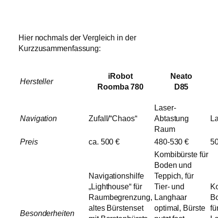
Hier nochmals der Vergleich in der
Kurzzusammenfassung:
iRobot
Neato
Hersteller
Roomba 780
D85
Laser-
Navigation
Zufall/“Chaos“
Abtastung
L
Raum
Preis
ca. 500 €
480-530 €
5
Kombibürste für
Boden und
Navigationshilfe
Teppich, für
„Lighthouse“ für
Tier- und
Ko
Raumbegrenzung,
Langhaar
Bo
altes Bürstenset
optimal, Bürste
fü
Besonderheiten