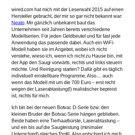
wired.com hat mich mit der Leserwahl 2015 auf einen
Hersteller gebracht, der mir so gar nicht bekannt war:
Neato
. Mir gänzlich unbekannt baut das
Unternehmen seit Jahren bereits verschiedene
Modellserien. Für jeden Geldbeutel und für fast jede
Anwendung das passende dabei. Auch ein WiFi-
Modell haben sie im Angebot, wobei ich nicht
verstehe, wieso ich, wenn ich nicht zu Hause bin, mit
der App den Saugi vorwärts, rechts und links steuern
möchte. Und Reinigung starten? Dafür gibt es täglich
individuell einstellbare Programme. Also… auch
wenn das Modell mit um die 700 Euro – erst recht
wegen der Laserabtastung(!) realistischer bepreist
ist, nichts für mich.
Ich bin bei der neuen Botvac D-Serie bzw. den
kleinen Bruder der Botvac-Serie hängen geblieben.
Beide haben eine Tierhaarbürste, Laserabtastung –
und ein bis auf die Saugleistung (minimaler
Unterschied) gleiches Profil. Also entschied ich mich