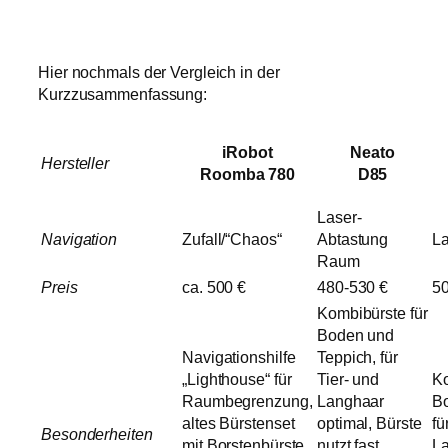
Hier nochmals der Vergleich in der
Kurzzusammenfassung:
iRobot
Neato
Hersteller
Roomba 780
D85
Laser-
Navigation
Zufall/“Chaos“
Abtastung
L
Raum
Preis
ca. 500 €
480-530 €
5
Kombibürste für
Boden und
Navigationshilfe
Teppich, für
„Lighthouse“ für
Tier- und
Ko
Raumbegrenzung,
Langhaar
Bo
altes Bürstenset
optimal, Bürste
fü
Besonderheiten
mit Borstenbürste,
nutzt fast
La