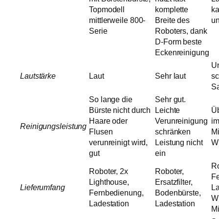
Topmodell
komplette
k
mittlerweile 800-
Breite des
un
Serie
Roboters, dank
D-Form beste
Eckenreinigung
Un
Lautstärke
Laut
Sehr laut
sc
S
So lange die
Sehr gut.
Bürste nicht durch
Leichte
Üb
Haare oder
Verunreinigung
i
Reinigungsleistung
Flusen
schränken
Mi
verunreinigt wird,
Leistung nicht
Wi
gut
ein
Ro
Roboter, 2x
Roboter,
Fe
Lighthouse,
Ersatzfilter,
Lieferumfang
La
Fernbedienung,
Bodenbürste,
Wi
Ladestation
Ladestation
Mi