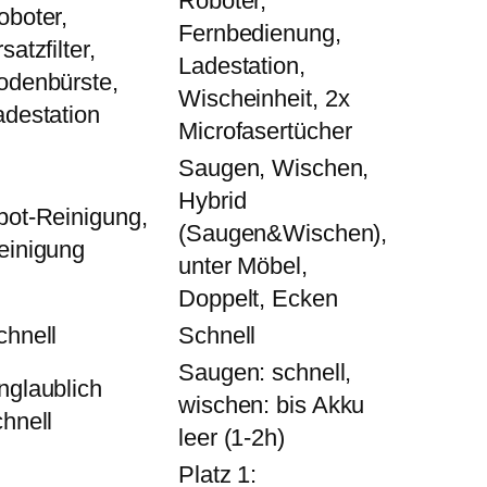
Roboter,
oboter,
Fernbedienung,
satzfilter,
Ladestation,
odenbürste,
Wischeinheit, 2x
adestation
Microfasertücher
Saugen, Wischen,
Hybrid
pot-Reinigung,
(Saugen&Wischen),
einigung
unter Möbel,
Doppelt, Ecken
chnell
Schnell
Saugen: schnell,
nglaublich
wischen: bis Akku
chnell
leer (1-2h)
Platz 1: