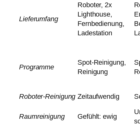
Roboter, 2x
R
Lighthouse,
Er
Lieferumfang
Fernbedienung,
B
Ladestation
L
Spot-Reinigung,
S
Programme
Reinigung
R
Roboter-Reinigung
Zeitaufwendig
S
U
Raumreinigung
Gefühlt: ewig
s