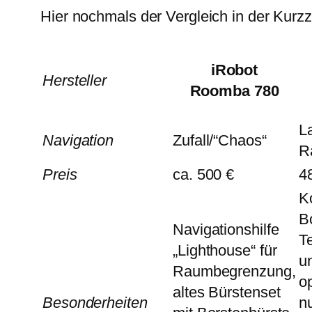
Hier nochmals der Vergleich in der Ku
iRobot
Hersteller
Roomba 780
L
Navigation
Zufall/“Chaos“
R
Preis
ca. 500 €
4
K
B
Navigationshilfe
Te
„Lighthouse“ für
u
Raumbegrenzung,
o
altes Bürstenset
Besonderheiten
nu