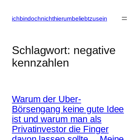
Zum
Inhalt
ichbindochnichthierumbeliebtzusein
springen
Schlagwort:
negative
kennzahlen
Warum der Uber-
Börsengang keine gute Idee
ist und warum man als
Privatinvestor die Finger
davon lassen sollte… Meine