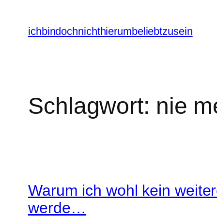
Zum
Inhalt
ichbindochnichthierumbeliebtzusein
springen
Schlagwort:
nie m
Warum ich wohl kein weite
werde…