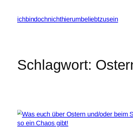
Zum
Inhalt
ichbindochnichthierumbeliebtzusein
springen
Schlagwort:
Oster