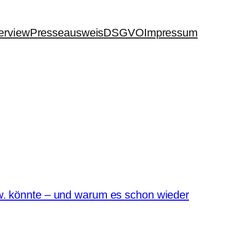
terview
Presseausweis
DSGVO
Impressum