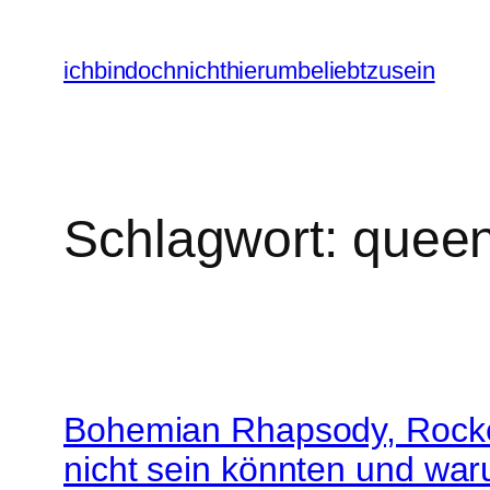
Zum
Inhalt
ichbindochnichthierumbeliebtzusein
springen
Schlagwort:
quee
Bohemian Rhapsody, Rocket 
nicht sein könnten und war