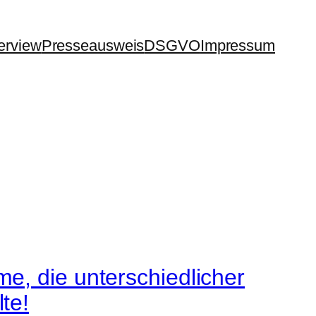
terview
Presseausweis
DSGVO
Impressum
e, die unterschiedlicher
te!