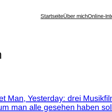
Startseite
Über mich
Online-In
n
Man, Yesterday: drei Musikfilm
um man alle gesehen haben soll