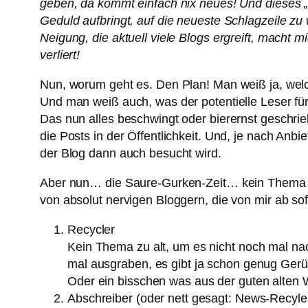
geben, da kommt einfach nix neues! Und dieses „
Geduld aufbringt, auf die neueste Schlagzeile zu
Neigung, die aktuell viele Blogs ergreift, macht
verliert!
Nun, worum geht es. Den Plan! Man weiß ja, wel
Und man weiß auch, was der potentielle Leser für 
Das nun alles beschwingt oder bierernst geschrie
die Posts in der Öffentlichkeit. Und, je nach An
der Blog dann auch besucht wird.
Aber nun… die Saure-Gurken-Zeit… kein Thema we
von absolut nervigen Bloggern, die von mir ab sof
Recycler
Kein Thema zu alt, um es nicht noch mal na
mal ausgraben, es gibt ja schon genug Ger
Oder ein bisschen was aus der guten alten
Abschreiber (oder nett gesagt: News-Recyle