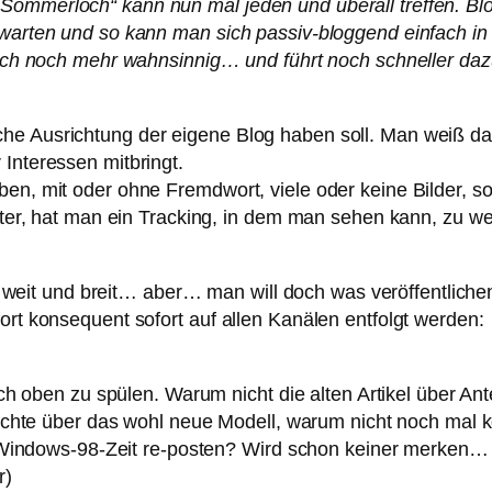
Sommerloch“ kann nun mal jeden und überall treffen. Blö
 warten und so kann man sich passiv-bloggend einfach in 
 mich noch mehr wahnsinnig… und führt noch schneller da
che Ausrichtung der eigene Blog haben soll. Man weiß 
Interessen mitbringt.
ben, mit oder ohne Fremdwort, viele oder keine Bilder, s
bieter, hat man ein Tracking, in dem man sehen kann, zu 
it und breit… aber… man will doch was veröffentlichen
ort konsequent sofort auf allen Kanälen entfolgt werden:
ch oben zu spülen. Warum nicht die alten Artikel über 
üchte über das wohl neue Modell, warum nicht noch mal 
 Windows-98-Zeit re-posten? Wird schon keiner merken…
r)