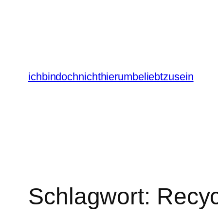
Zum
Inhalt
springen
ichbindochnichthierumbeliebtzusein
Schlagwort:
Recyc