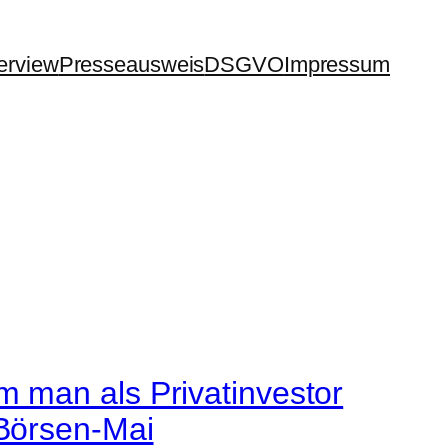
terview
Presseausweis
DSGVO
Impressum
 man als Privatinvestor
 Börsen-Mai