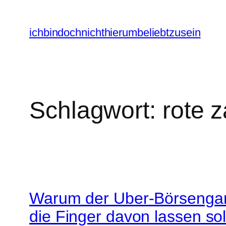
Zum
Inhalt
ichbindochnichthierumbeliebtzusein
springen
Schlagwort:
rote 
Warum der Uber-Börsengang
die Finger davon lassen s