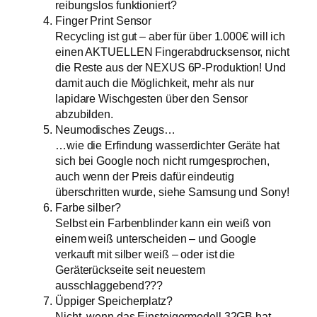
reibungslos funktioniert?
Finger Print Sensor
Recycling ist gut – aber für über 1.000€ will ich
einen AKTUELLEN Fingerabdrucksensor, nicht
die Reste aus der NEXUS 6P-Produktion! Und
damit auch die Möglichkeit, mehr als nur
lapidare Wischgesten über den Sensor
abzubilden.
Neumodisches Zeugs…
…wie die Erfindung wasserdichter Geräte hat
sich bei Google noch nicht rumgesprochen,
auch wenn der Preis dafür eindeutig
überschritten wurde, siehe Samsung und Sony!
Farbe silber?
Selbst ein Farbenblinder kann ein weiß von
einem weiß unterscheiden – und Google
verkauft mit silber weiß – oder ist die
Geräterückseite seit neuestem
ausschlaggebend???
Üppiger Speicherplatz?
Nicht, wenn das Einsteigermodell 32GB hat –