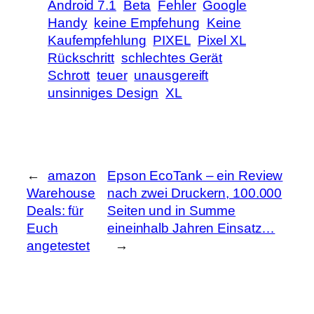
Android 7.1
Beta
Fehler
Google
Handy
keine Empfehung
Keine
Kaufempfehlung
PIXEL
Pixel XL
Rückschritt
schlechtes Gerät
Schrott
teuer
unausgereift
unsinniges Design
XL
←
amazon
Epson EcoTank – ein Review
Warehouse
nach zwei Druckern, 100.000
Deals: für
Seiten und in Summe
Euch
eineinhalb Jahren Einsatz…
angetestet
→