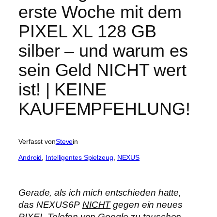
erste Woche mit dem
PIXEL XL 128 GB
silber – und warum es
sein Geld NICHT wert
ist! | KEINE
KAUFEMPFEHLUNG!
Verfasst von
Steve
in
Android
, 
Intelligentes Spielzeug
, 
NEXUS
Gerade, als ich mich entschieden hatte,
das NEXUS6P
NICHT
gegen ein neues
PIXEL-Telefon von Google zu tauschen,