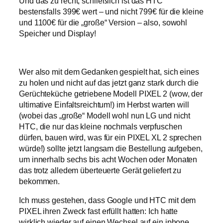
Und das zu recht, schließlich ist das HTC
bestensfalls 399€ wert – und nicht 799€ für die kleine
und 1100€ für die „große“ Version – also, sowohl
Speicher und Display!
Wer also mit dem Gedanken gespielt hat, sich eines
zu holen und nicht auf das jetzt ganz stark durch die
Gerüchteküche getriebene Modell PIXEL 2 (wow, der
ultimative Einfaltsreichtum!) im Herbst warten will
(wobei das „große“ Modell wohl nun LG und nicht
HTC, die nur das kleine nochmals verpfuschen
dürfen, bauen wird, was für ein PIXEL XL 2 sprechen
würde!) sollte jetzt langsam die Bestellung aufgeben,
um innerhalb sechs bis acht Wochen oder Monaten
das trotz alledem überteuerte Gerät geliefert zu
bekommen.
Ich muss gestehen, dass Google und HTC mit dem
PIXEL ihren Zweck fast erfüllt hatten: Ich hatte
wirklich wieder auf einen Wechsel auf ein iphone