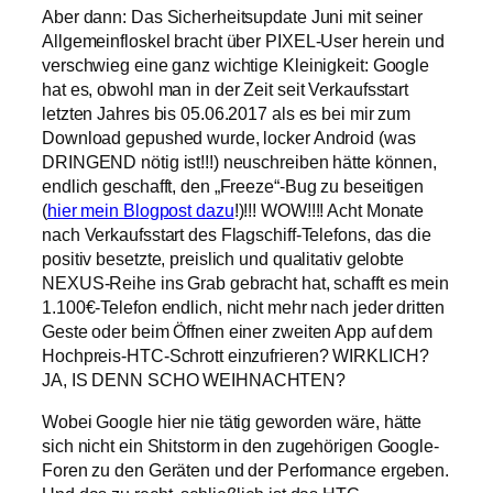
Aber dann: Das Sicherheitsupdate Juni mit seiner
Allgemeinfloskel bracht über PIXEL-User herein und
verschwieg eine ganz wichtige Kleinigkeit: Google
hat es, obwohl man in der Zeit seit Verkaufsstart
letzten Jahres bis 05.06.2017 als es bei mir zum
Download gepushed wurde, locker Android (was
DRINGEND nötig ist!!!) neuschreiben hätte können,
endlich geschafft, den „Freeze“-Bug zu beseitigen
(
hier mein Blogpost dazu
!)!!! WOW!!!! Acht Monate
nach Verkaufsstart des Flagschiff-Telefons, das die
positiv besetzte, preislich und qualitativ gelobte
NEXUS-Reihe ins Grab gebracht hat, schafft es mein
1.100€-Telefon endlich, nicht mehr nach jeder dritten
Geste oder beim Öffnen einer zweiten App auf dem
Hochpreis-HTC-Schrott einzufrieren? WIRKLICH?
JA, IS DENN SCHO WEIHNACHTEN?
Wobei Google hier nie tätig geworden wäre, hätte
sich nicht ein Shitstorm in den zugehörigen Google-
Foren zu den Geräten und der Performance ergeben.