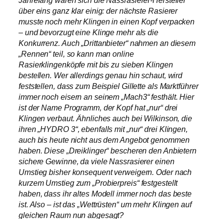
Jahrelang waren sich die Nassrasierer-Hersteller
über eins ganz klar einig: der nächste Rasierer
musste noch mehr Klingen in einen Kopf verpacken
– und bevorzugt eine Klinge mehr als die
Konkurrenz. Auch „Drittanbieter“ nahmen an diesem
„Rennen“ teil, so kann man online
Rasierklingenköpfe mit bis zu sieben Klingen
bestellen. Wer allerdings genau hin schaut, wird
feststellen, dass zum Beispiel Gillette als Marktführer
immer noch eisern an seinem „Mach3“ festhält. Hier
ist der Name Programm, der Kopf hat „nur“ drei
Klingen verbaut. Ähnliches auch bei Wilkinson, die
ihren „HYDRO 3“, ebenfalls mit „nur“ drei Klingen,
auch bis heute nicht aus dem Angebot genommen
haben. Diese „Dreiklinger“ bescheren den Anbietern
sichere Gewinne, da viele Nassrasierer einen
Umstieg bisher konsequent verweigern. Oder nach
kurzem Umstieg zum „Probierpreis“ festgestellt
haben, dass ihr altes Modell immer noch das beste
ist. Also – ist das „Wettrüsten“ um mehr Klingen auf
gleichen Raum nun abgesagt?