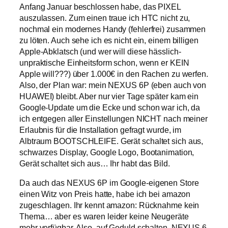
Anfang Januar beschlossen habe, das PIXEL
auszulassen. Zum einen traue ich HTC nicht zu,
nochmal ein modernes Handy (fehlerfrei) zusammen
zu löten. Auch sehe ich es nicht ein, einem billigen
Apple-Abklatsch (und wer will diese hässlich-
unpraktische Einheitsform schon, wenn er KEIN
Apple will???) über 1.000€ in den Rachen zu werfen.
Also, der Plan war: mein NEXUS 6P (eben auch von
HUAWEI) bleibt. Aber nur vier Tage später kam ein
Google-Update um die Ecke und schon war ich, da
ich entgegen aller Einstellungen NICHT nach meiner
Erlaubnis für die Installation gefragt wurde, im
Albtraum BOOTSCHLEIFE. Gerät schaltet sich aus,
schwarzes Display, Google Logo, Bootanimation,
Gerät schaltet sich aus… Ihr habt das Bild.
Da auch das NEXUS 6P im Google-eigenen Store
einen Witz von Preis hatte, habe ich bei amazon
zugeschlagen. Ihr kennt amazon: Rücknahme kein
Thema… aber es waren leider keine Neugeräte
mehr verfügbar. Also, auf Geduld schalten, NEXUS 6