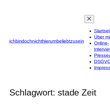
Zum
Inhalt
springen
Startsei
Über m
ichbindochnichthierumbeliebtzusein
Online-
Intervi
Presse
DSGV
Impres
Schlagwort:
stade Zeit