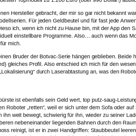
euesten Topmodell zu 1.200 Euro (oder 990 Dollar!) abbild
nen Hersteller gebracht, der mir so gar nicht bekannt wa
dellserien. Für jeden Geldbeutel und für fast jede Anw
ieso ich, wenn ich nicht zu Hause bin, mit der App den S
ividuell einstellbare Programme. Also… auch wenn das Mo
 für mich.
leinen Bruder der Botvac-Serie hängen geblieben. Beide 
ed) gleiches Profil. Also entschied ich mich für den wesen
„Lokalisierung“ durch Laserabtastung an, was den Robot
ürste ist ebenfalls sein Geld wert, top putz-saug-Leistun
 Roboter „retten“, weil er sich unter dem Sofa oder auf
ihn weit bewegt, schwierig für ihn, wieder zu seiner Lade
auberen nebeneinander liegenden Bahnen durch den Raum un
reinigt, ist er in zwei Handgriffen: Staubbeutel leeren