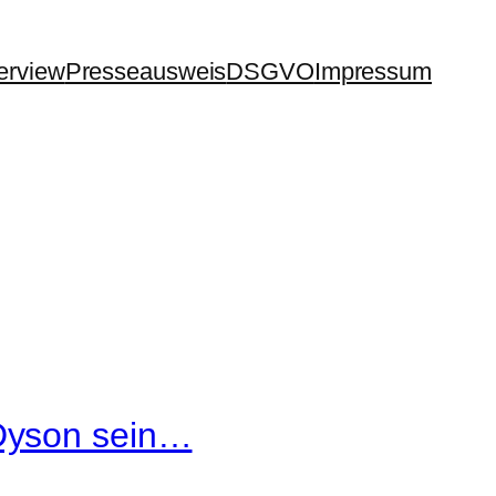
terview
Presseausweis
DSGVO
Impressum
 Dyson sein…