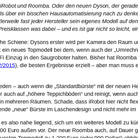
n iRobot und Roomba. Oder den neuen Dyson, der gerade 
als über ein bisschen Hausautomatisierung nach zu denke
erweile fast jeder Hersteller sein eigenes Modell auf den
Preisklassen was dabei – und es ist gar nicht so leicht, 
che Schiene: Dysons erster wird per Kamera den Raum un
t ein neues Topmodell bei dem, wenn auch der „Umrechn
Fi Einzug in den Saugroboter halten. Bisher hat Roomba
2/2015
), die besten Ergebnisse erzielt – aber man mus
eden – auch wenn die „Standardbürste“ mit der neuen Her
er auch auf „höhere Teppichböden“ und reinigt, wenn auc
g in mehreren Räumen. Schade, dass iRobot hier nicht fle
ende „neue“ Bürste im Laschendesign und nicht mehr im 
r es also nahe liegend, sich um ein weiteres Modell zu 
.500 Euro außen vor. Der neue Roomba auch, auf Dauer gi