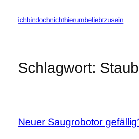
Zum
Inhalt
ichbindochnichthierumbeliebtzusein
springen
Schlagwort:
Staub
Neuer Saugrobotor gefälli