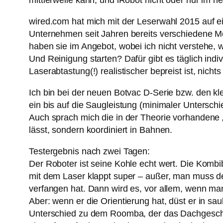
mittlerweile kann, und iRobot nicht oder nur im n
wired.com hat mich mit der Leserwahl 2015 auf ei
Unternehmen seit Jahren bereits verschiedene Mo
haben sie im Angebot, wobei ich nicht verstehe, w
Und Reinigung starten? Dafür gibt es täglich ind
Laserabtastung(!) realistischer bepreist ist, nichts
Ich bin bei der neuen Botvac D-Serie bzw. den k
ein bis auf die Saugleistung (minimaler Unterschi
Auch sprach mich die in der Theorie vorhandene 
lässt, sondern koordiniert in Bahnen.
Testergebnis nach zwei Tagen:
Der Roboter ist seine Kohle echt wert. Die Kombib
mit dem Laser klappt super – außer, man muss den
verfangen hat. Dann wird es, vor allem, wenn man 
Aber: wenn er die Orientierung hat, düst er in s
Unterschied zu dem Roomba, der das Dachgeschoss 