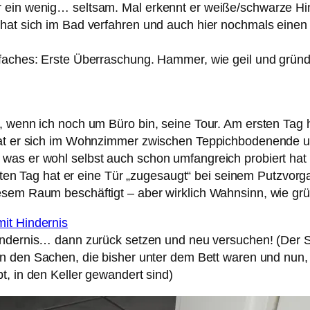
r ein wenig… seltsam. Mal erkennt er weiße/schwarze Hi
r hat sich im Bad verfahren und auch hier nochmals ein
gfaches: Erste Überraschung. Hammer, wie geil und gründ
, wenn ich noch um Büro bin, seine Tour. Am ersten Tag ha
hat er sich im Wohnzimmer zwischen Teppichbodenende un
was er wohl selbst auch schon umfangreich probiert hat
dritten Tag hat er eine Tür „zugesaugt“ bei seinem Putzvo
sem Raum beschäftigt – aber wirklich Wahnsinn, wie grün
ndernis… dann zurück setzen und neu versuchen! (Der S
 den Sachen, die bisher unter dem Bett waren und nun,
t, in den Keller gewandert sind)