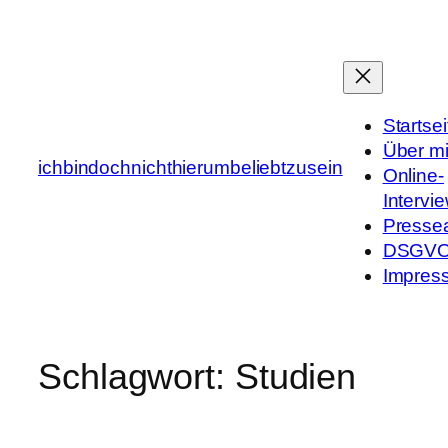
Zum
Inhalt
springen
Startsei
Über m
ichbindochnichthierumbeliebtzusein
Online-
Intervi
Presse
DSGV
Impres
Schlagwort:
Studien