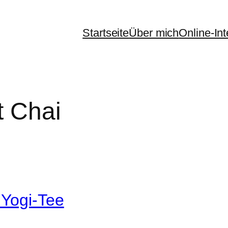
Startseite
Über mich
Online-In
 Chai
 Yogi-Tee