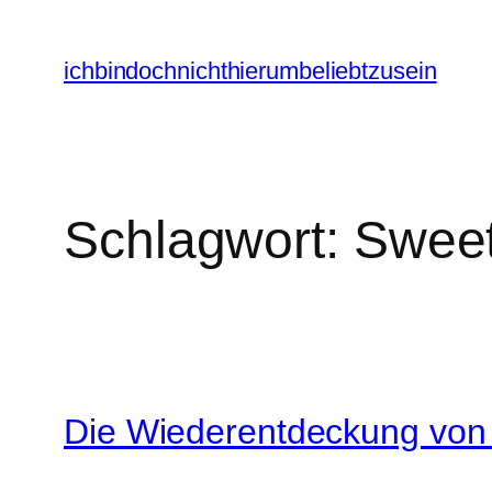
Zum
Inhalt
ichbindochnichthierumbeliebtzusein
springen
Schlagwort:
Sweet
Die Wiederentdeckung von