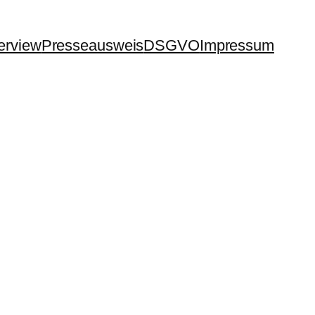
terview
Presseausweis
DSGVO
Impressum