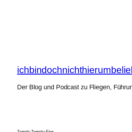
ichbindochnichthierumbelie
Der Blog und Podcast zu Fliegen, Führun
Twenty Twenty-Five