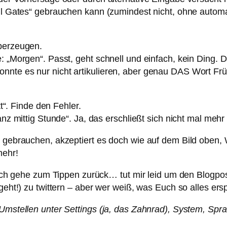
ill Gates“ gebrauchen kann (zumindest nicht, ohne autom
überzeugen.
: „Morgen“. Passt, geht schnell und einfach, kein Ding. 
nnte es nur nicht artikulieren, aber genau DAS Wort Frü
tt“. Finde den Fehler.
ganz mittig Stunde“. Ja, das erschließt sich nicht mal meh
nd gebrauchen, akzeptiert es doch wie auf dem Bild oben,
mehr!
er ich gehe zum Tippen zurück… tut mir leid um den Blogp
geht!) zu twittern – aber wer weiß, was Euch so alles erspa
 Umstellen unter Settings (ja, das Zahnrad), System, Sp