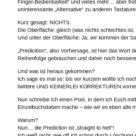
Finger-Bedienbarkeit“ und vieles mehr… aber trot
uninteressante „Alternative“ zu anderen Tastatur
Kurz gesagt: NICHTS.
Die Oberfläche: gleich (was nichts schlechtes is
Und unter der Oberfläche: Ja, wir kommen der Sa
„Predicition“, also Vorhersage, ist hier das Wort 
Reihenfolge gebrauchen und daher noch bessere 
Und was ist heraus gekommen?
Ich sage es mal so: bis vor kurzem wollte ich
twittere UND KEINERLEI KORREKTUREN vornehme
Nun schreibe ich einen Post, in dem ich Euch mitt
Einzelbuchstaben mache – wie wir es eben alle 
Warum?
Nun… die Prediction ist „straight to hell“!
Ich weiß nicht, wie oft ich schon durch Löschung