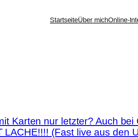
Startseite
Über mich
Online-In
mit Karten nur letzter? Auch be
LACHE!!!! (Fast live aus den 