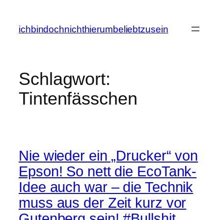
Zum
Inhalt
ichbindochnichthierumbeliebtzusein
springen
Schlagwort:
Tintenfässchen
Nie wieder ein „Drucker“ von
Epson! So nett die EcoTank-
Idee auch war – die Technik
muss aus der Zeit kurz vor
Gutenberg sein! #Bullshit