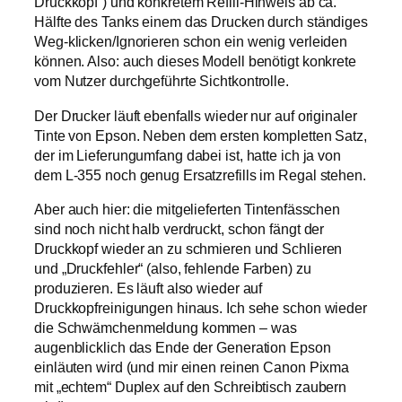
Druckkopf“) und konkretem Refill-Hinweis ab ca.
Hälfte des Tanks einem das Drucken durch ständiges
Weg-klicken/Ignorieren schon ein wenig verleiden
können. Also: auch dieses Modell benötigt konkrete
vom Nutzer durchgeführte Sichtkontrolle.
Der Drucker läuft ebenfalls wieder nur auf originaler
Tinte von Epson. Neben dem ersten kompletten Satz,
der im Lieferungumfang dabei ist, hatte ich ja von
dem L-355 noch genug Ersatzrefills im Regal stehen.
Aber auch hier: die mitgelieferten Tintenfässchen
sind noch nicht halb verdruckt, schon fängt der
Druckkopf wieder an zu schmieren und Schlieren
und „Druckfehler“ (also, fehlende Farben) zu
produzieren. Es läuft also wieder auf
Druckkopfreinigungen hinaus. Ich sehe schon wieder
die Schwämchenmeldung kommen – was
augenblicklich das Ende der Generation Epson
einläuten wird (und mir einen reinen Canon Pixma
mit „echtem“ Duplex auf den Schreibtisch zaubern