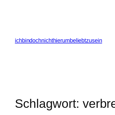
Zum
Inhalt
springen
ichbindochnichthierumbeliebtzusein
Schlagwort:
verbr