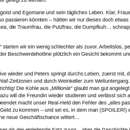
te gelegt zu werden.
goist und Egomane und sein tägliches Leben. Klar, Fraue
so passieren könnten – hätten wir nur dieses doch etwas
Ikea, die Traumfrau, die Putzfrau, die Dumpfkuh… schnapp
“ starten wir ein wenig schlechter als zuvor. Arbeitslos, p
me der Beschwerdehotline plötzlich ein Gesicht bekommt 
rive wieder und Peters springt durchs Leben, zuerst mit,
laf-Zeitzonen und durch Weinkeller zum Weltuntergang.
htig! Die Kohle aus „Millionär“ glaubt man gut angelegt – 
zu will die Freundin wieder studieren und verlässt sich au
det macht unser Real-Held den Fehler des „alles passt, 
 Geld zu kommen – und sei es, in dem man (SPOILER!) erf
ne neue Geschäftschance wittert…
esser als der einleitende Satz zuvor – aber die Geschichte 