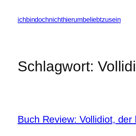
Zum
Inhalt
ichbindochnichthierumbeliebtzusein
springen
Schlagwort:
Vollid
Buch Review: Vollidiot, der 