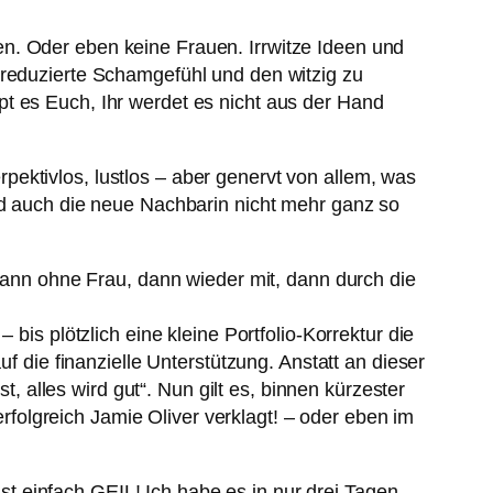
n. Oder eben keine Frauen. Irrwitze Ideen und
 reduzierte Schamgefühl und den witzig zu
t es Euch, Ihr werdet es nicht aus der Hand
erpektivlos, lustlos – aber genervt von allem, was
und auch die neue Nachbarin nicht mehr ganz so
 dann ohne Frau, dann wieder mit, dann durch die
bis plötzlich eine kleine Portfolio-Korrektur die
f die finanzielle Unterstützung. Anstatt an dieser
alles wird gut“. Nun gilt es, binnen kürzester
olgreich Jamie Oliver verklagt! – oder eben im
ist einfach GEIL! Ich habe es in nur drei Tagen,