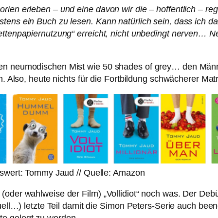
orien erleben – und eine davon wir die – hoffentlich – 
tens ein Buch zu lesen. Kann natürlich sein, dass ich da 
lettenpapiernutzung“ erreicht, nicht unbedingt nerven…
en neumodischen Mist wie 50 shades of grey… den Männer
en. Also, heute nichts für die Fortbildung schwächerer Ma
nswert: Tommy Jaud // Quelle: Amazon
 (oder wahlweise der Film) „Vollidiot“ noch was. Der D
ktuell…) letzte Teil damit die Simon Peters-Serie auch 