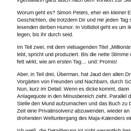
irgendwann ganz lasch nach dem Vorwort zur Sei
Worum geht es? Simon Peters, eher ein kleiner E
Geschichten, die trotzdem Dir und mir jeden Tag 
lesenden derben Humor. In Vollidiot geht es um 
legen, bis ihr durch seid.
Im Teil zwei, mit dem vielsagenden Titel „Millionär
lebt, spricht und produziert. Bis die nette Stim
fett wirkt, wie am ersten Tag… und: Promis!
Aber, in Teil drei, Überman, hat Jaud den alten D
Vorgärten von Freunden und Nachbarn, durch Sch
Nun, kurz im Detail: Wenn es dicke kommt, dann ric
Anlagequote in den Minusbereich zieht. Parallel da
Stelle den Mund aufzumachen und das Buch zu been
Zeit eine Privatinsolvenz abzuwenden, wieder an
drohenden Weltuntergang des Maja-Kalenders ei
Ich weiß, die Detaillierung ist nicht wesentlich b