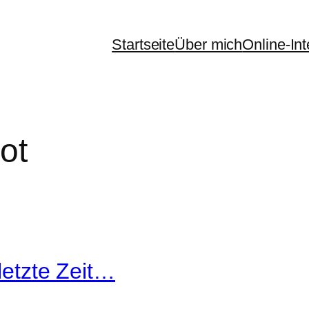
Startseite
Über mich
Online-In
iot
letzte Zeit…