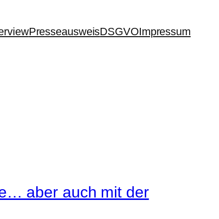
terview
Presseausweis
DSGVO
Impressum
e… aber auch mit der