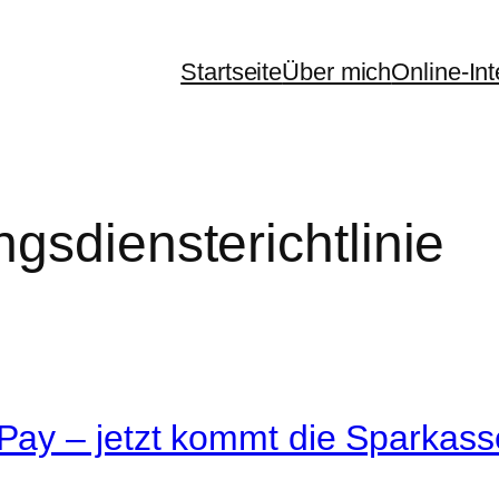
Startseite
Über mich
Online-In
gsdiensterichtlinie
ay – jetzt kommt die Sparkass