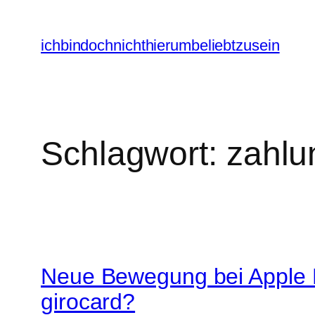
Zum
Inhalt
ichbindochnichthierumbeliebtzusein
springen
Schlagwort:
zahlun
Neue Bewegung bei Apple P
girocard?