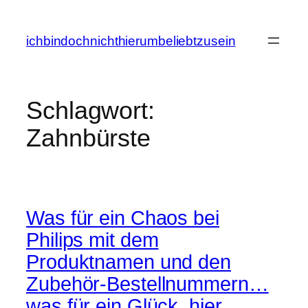
Zum
Inhalt
ichbindochnichthierumbeliebtzusein
springen
Schlagwort:
Zahnbürste
Was für ein Chaos bei
Philips mit dem
Produktnamen und den
Zubehör-Bestellnummern…
was für ein Glück, hier