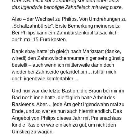
Drehzahl nicht nur Zahnbelag sondern eben auch
das irgendwie benötigte Zahnfleisch mit weg putze.
Also – der Wechsel zu Philips. Von Umdrehungen zu
„Schallzahnbürste“. Erste Bemerkung meinerseits:
Bei Philips kann ein Zahnbürstenkopf tatsächlich
auch mal 15 Euro kosten.
Dank ebay hatte ich gleich nach Marktstart (danke,
wired!) den Zahnzwischenraumreiniger sehr günstig
bestellt – auch wenn ich mittlerweile dann doch
wieder bei Zahnseide gelandet bin… ist für mich
doch irgendwie komfortabler…
Und nun war die letzte Bastion, die Braun bei mir im
Bad noch inne hatte, die täglich harte Arbeit des
Rasierens. Aber… jede Ära geht irgendwann mal zu
Ende, und so war es nun auch hiermit endlich. Das
Angebot von Philips dieses Jahr mit Preisnachlass
für die Rasierer war einfach zu gut, um nicht den
Umstieg zu wagen.