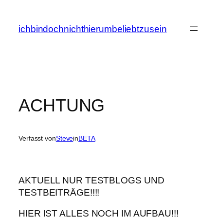
Zum
Inhalt
ichbindochnichthierumbeliebtzusein
springen
ACHTUNG
Verfasst von
Steve
in
BETA
AKTUELL NUR TESTBLOGS UND
TESTBEITRÄGE!!!!
HIER IST ALLES NOCH IM AUFBAU!!!