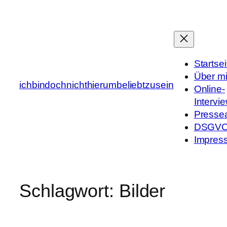
Zum
Inhalt
springen
Startsei
Über m
ichbindochnichthierumbeliebtzusein
Online-
Intervi
Presse
DSGV
Impres
Schlagwort:
Bilder