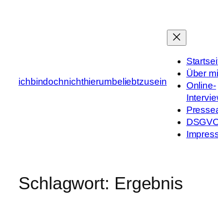
Zum
Inhalt
springen
Startsei
Über m
ichbindochnichthierumbeliebtzusein
Online-
Intervi
Presse
DSGV
Impres
Schlagwort:
Ergebnis