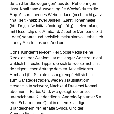
durch „Handbewegungen“ aus der Ruhe bringen
lässt. Knallharte Auswertung (je Woche) durch die
App. Ansprechendes Webinterface (noch nicht ganz
final, seit knapp zwei Jahren). Zählt Höhenmeter
(hierfür „große Initialzündung“ nötig). Lieferumfang
mit Hosenclip und Armband. Zubehör (Armband, z.B.
Leder) separat und preislich meist sinnvoll, erhältlich.
Handy-App für ios und Android.
Cons:
Kunden“service“. Per SocialMedia keine
Reaktion, per Webfomular mit langer Wartezeit nicht
wirklich hilfreiche Tipps, die sich teilweise nicht mit
der eigentlichen Anfrage decken. Mitgeliefertes
Armband (für Schlafmessung) empfiehlt sich nicht
zum Ganztagestragen, wegen „Hautirritation“.
Hosenclip in schwarz, Nachkauf Dreierset kommt
aber nur in Farbe. Und, wie gesagt: der an sich
unerreichbare Kundendienst. Android-App unter 5.x
eine Schande und Qual in einem: ständige
„Hängerchen“, fehlerhafte Syncs. Und der
Kundendienst… egal…