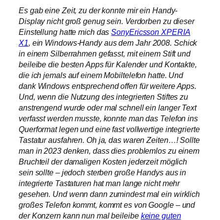
Es gab eine Zeit, zu der konnte mir ein Handy-
Display nicht groß genug sein. Verdorben zu dieser
Einstellung hatte mich das
SonyEricsson XPERIA
X1
, ein Windows-Handy aus dem Jahr 2008. Schick
in einem Silberrahmen gefasst, mit einem Stift und
beileibe die besten Apps für Kalender und Kontakte,
die ich jemals auf einem Mobiltelefon hatte. Und
dank Windows entsprechend offen für weitere Apps.
Und, wenn die Nutzung des integrierten Stiftes zu
anstrengend wurde oder mal schnell ein langer Text
verfasst werden musste, konnte man das Telefon ins
Querformat legen und eine fast vollwertige integrierte
Tastatur ausfahren. Oh ja, das waren Zeiten…! Sollte
man in 2023 denken, dass dies problemlos zu einem
Bruchteil der damaligen Kosten jederzeit möglich
sein sollte – jedoch sterben große Handys aus in
integrierte Tastaturen hat man lange nicht mehr
gesehen. Und wenn dann zumindest mal ein wirklich
großes Telefon kommt, kommt es von Google – und
der Konzern kann nun mal beileibe
keine guten