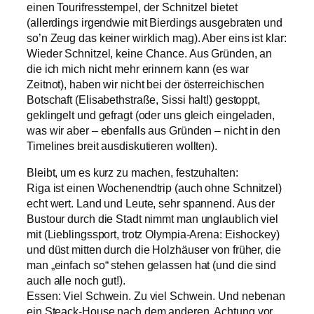
einen Tourifresstempel, der Schnitzel bietet
(allerdings irgendwie mit Bierdings ausgebraten und
so’n Zeug das keiner wirklich mag). Aber eins ist klar:
Wieder Schnitzel, keine Chance. Aus Gründen, an
die ich mich nicht mehr erinnern kann (es war
Zeitnot), haben wir nicht bei der österreichischen
Botschaft (Elisabethstraße, Sissi halt!) gestoppt,
geklingelt und gefragt (oder uns gleich eingeladen,
was wir aber – ebenfalls aus Gründen – nicht in den
Timelines breit ausdiskutieren wollten).
Bleibt, um es kurz zu machen, festzuhalten:
Riga ist einen Wochenendtrip (auch ohne Schnitzel)
echt wert. Land und Leute, sehr spannend. Aus der
Bustour durch die Stadt nimmt man unglaublich viel
mit (Lieblingssport, trotz Olympia-Arena: Eishockey)
und düst mitten durch die Holzhäuser von früher, die
man „einfach so“ stehen gelassen hat (und die sind
auch alle noch gut!).
Essen: Viel Schwein. Zu viel Schwein. Und nebenan
ein Steack-House nach dem anderen. Achtung vor