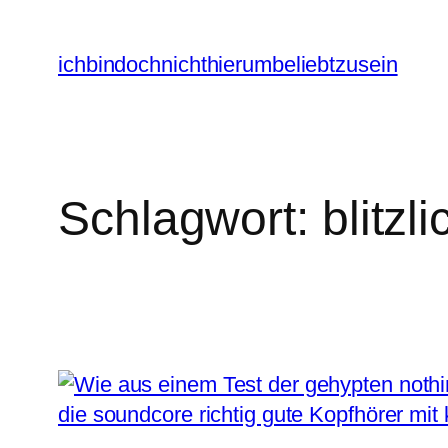
Zum
Inhalt
ichbindochnichthierumbeliebtzusein
springen
Schlagwort:
blitzli