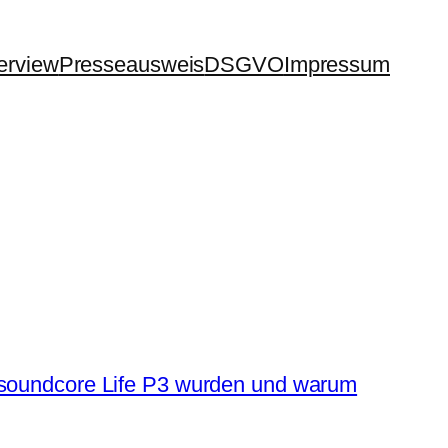
terview
Presseausweis
DSGVO
Impressum